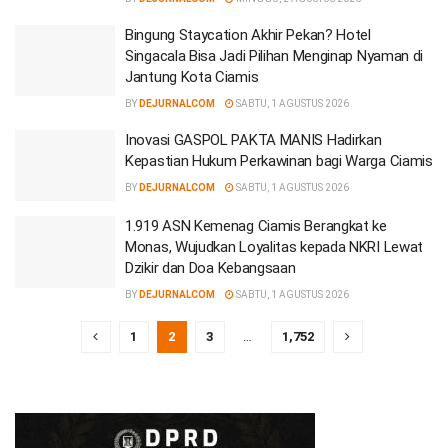
Bingung Staycation Akhir Pekan? Hotel
Singacala Bisa Jadi Pilihan Menginap Nyaman di
Jantung Kota Ciamis
BY
DEJURNALCOM
SABTU, 1 AGUSTUS 2026
Inovasi GASPOL PAKTA MANIS Hadirkan
Kepastian Hukum Perkawinan bagi Warga Ciamis
BY
DEJURNALCOM
SABTU, 1 AGUSTUS 2026
1.919 ASN Kemenag Ciamis Berangkat ke
Monas, Wujudkan Loyalitas kepada NKRI Lewat
Dzikir dan Doa Kebangsaan
BY
DEJURNALCOM
SABTU, 1 AGUSTUS 2026
1
2
3
…
1,752