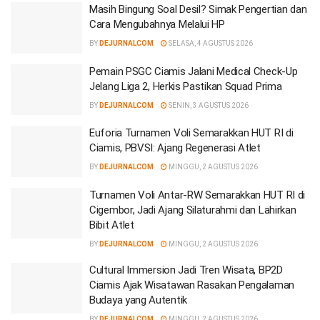
Masih Bingung Soal Desil? Simak Pengertian dan
Cara Mengubahnya Melalui HP
BY
DEJURNALCOM
SELASA, 4 AGUSTUS 2026
Pemain PSGC Ciamis Jalani Medical Check-Up
Jelang Liga 2, Herkis Pastikan Squad Prima
BY
DEJURNALCOM
SENIN, 3 AGUSTUS 2026
Euforia Turnamen Voli Semarakkan HUT RI di
Ciamis, PBVSI: Ajang Regenerasi Atlet
BY
DEJURNALCOM
MINGGU, 2 AGUSTUS 2026
Turnamen Voli Antar-RW Semarakkan HUT RI di
Cigembor, Jadi Ajang Silaturahmi dan Lahirkan
Bibit Atlet
BY
DEJURNALCOM
MINGGU, 2 AGUSTUS 2026
Cultural Immersion Jadi Tren Wisata, BP2D
Ciamis Ajak Wisatawan Rasakan Pengalaman
Budaya yang Autentik
BY
DEJURNALCOM
MINGGU, 2 AGUSTUS 2026