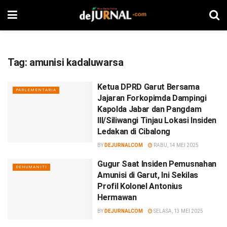
Tag:
amunisi kadaluwarsa
Ketua DPRD Garut Bersama
PARLEMENTARIA
Jajaran Forkopimda Dampingi
Kapolda Jabar dan Pangdam
III/Siliwangi Tinjau Lokasi Insiden
Ledakan di Cibalong
BY
DEJURNALCOM
RABU, 14 MEI 2025
Gugur Saat Insiden Pemusnahan
DEHUMANITI
Amunisi di Garut, Ini Sekilas
Profil Kolonel Antonius
Hermawan
BY
DEJURNALCOM
SELASA, 13 MEI 2025