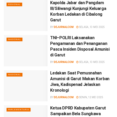
Kapolda Jabar dan Pangdam
REGIONAL
III/Siliwangi Kunjungi Keluarga
Korban Ledakan di Cibalong
Garut
BY
DEJURNALCOM
SELASA, 13 MEI 2025
TNI–POLRI Laksanakan
NASIONAL
Pengamanan dan Penanganan
Pasca Insiden Disposal Amunisi
di Garut
BY
DEJURNALCOM
SELASA, 13 MEI 2025
Ledakan Saat Pemusnahan
NASIONAL
Amunisi di Garut Makan Korban
Jiwa, Kadispenad Jelaskan
Kronologi
BY
DEJURNALCOM
SENIN, 12 MEI 2025
Ketua DPRD Kabupaten Garut
PARLEMENTARIA
Sampaikan Bela Sungkawa