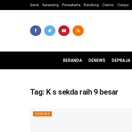
Garut
Karawang
Purwakarta
Bandung
Ciamis
Cianjur
BERANDA
DENEWS
DEPRAJA
Tag:
K s sekda raih 9 besar
DENEWS