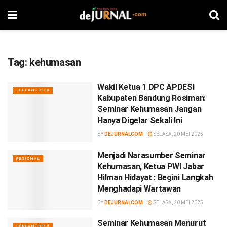
Tag:
kehumasan
Wakil Ketua 1 DPC APDESI
GERBANGDESA
Kabupaten Bandung Rosiman:
Seminar Kehumasan Jangan
Hanya Digelar Sekali Ini
BY
DEJURNALCOM
SELASA, 20 MEI 2025
Menjadi Narasumber Seminar
REGIONAL
Kehumasan, Ketua PWI Jabar
Hilman Hidayat : Begini Langkah
Menghadapi Wartawan
BY
DEJURNALCOM
SELASA, 20 MEI 2025
Seminar Kehumasan Menurut
GERBANGDESA