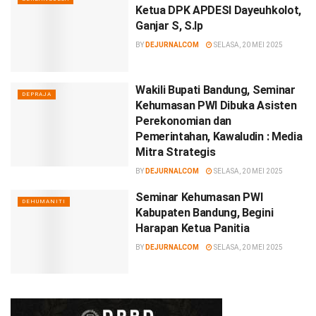
Ketua DPK APDESI Dayeuhkolot,
Ganjar S, S.Ip
BY
DEJURNALCOM
SELASA, 20 MEI 2025
Wakili Bupati Bandung, Seminar
DEPRAJA
Kehumasan PWI Dibuka Asisten
Perekonomian dan
Pemerintahan, Kawaludin : Media
Mitra Strategis
BY
DEJURNALCOM
SELASA, 20 MEI 2025
Seminar Kehumasan PWI
DEHUMANITI
Kabupaten Bandung, Begini
Harapan Ketua Panitia
BY
DEJURNALCOM
SELASA, 20 MEI 2025