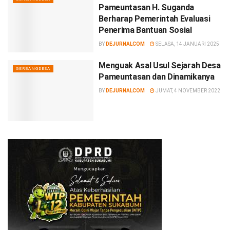
Pameuntasan H. Suganda
Berharap Pemerintah Evaluasi
Penerima Bantuan Sosial
BY
DEJURNALCOM
SELASA, 14 JANUARI 2025
Menguak Asal Usul Sejarah Desa
GERBANGDESA
Pameuntasan dan Dinamikanya
BY
DEJURNALCOM
JUMAT, 4 NOVEMBER 2022