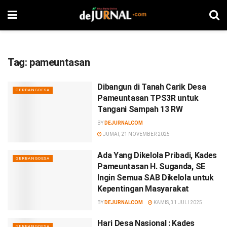
Tag:
pameuntasan
Dibangun di Tanah Carik Desa
GERBANGDESA
Pameuntasan TPS3R untuk
Tangani Sampah 13 RW
BY
DEJURNALCOM
JUMAT, 21 NOVEMBER 2025
Ada Yang Dikelola Pribadi, Kades
GERBANGDESA
Pameuntasan H. Suganda, SE
Ingin Semua SAB Dikelola untuk
Kepentingan Masyarakat
BY
DEJURNALCOM
KAMIS, 31 JULI 2025
Hari Desa Nasional : Kades
GERBANGDESA