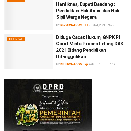
Hardiknas, Bupati Bandung :
Pendidikan Hak Asasi dan Hak
Sipil Warga Negara
BY
DEJURNALCOM
JUMAT, 2 MEI 2025
Diduga Cacat Hukum, GNPK RI
DEEDUKASI
Garut Minta Proses Lelang DAK
2021 Bidang Pendidikan
Ditangguhkan
BY
DEJURNALCOM
SABTU, 10 JULI 2021