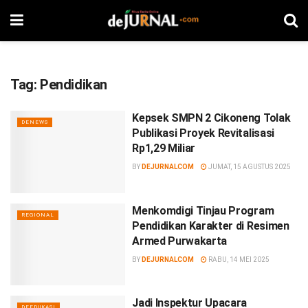
Tag:
Pendidikan
Kepsek SMPN 2 Cikoneng Tolak
DENEWS
Publikasi Proyek Revitalisasi
Rp1,29 Miliar
BY
DEJURNALCOM
JUMAT, 15 AGUSTUS 2025
Menkomdigi Tinjau Program
REGIONAL
Pendidikan Karakter di Resimen
Armed Purwakarta
BY
DEJURNALCOM
RABU, 14 MEI 2025
Jadi Inspektur Upacara
DEEDUKASI