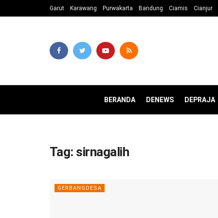
Garut
Karawang
Purwakarta
Bandung
Ciamis
Cianjur
BERANDA
DENEWS
DEPRAJA
Tag:
sirnagalih
GERBANGDESA