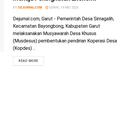
BY
DEJURNALCOM
SENIN, 19 MEI 2025
Dejurnal.com, Garut - Pemerintah Desa Sirnagalih,
Kecamatan Bayongbong, Kabupaten Garut
melaksanakan Musyawarah Desa Khusus
(Musdesus) pembentukan pendirian Koperasi Desa
(Kopdes) ...
READ MORE