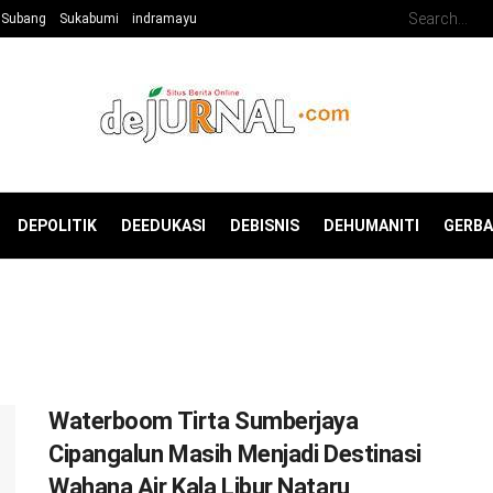
Subang
Sukabumi
indramayu
DEPOLITIK
DEEDUKASI
DEBISNIS
DEHUMANITI
GERB
Waterboom Tirta Sumberjaya
Cipangalun Masih Menjadi Destinasi
Wahana Air Kala Libur Nataru