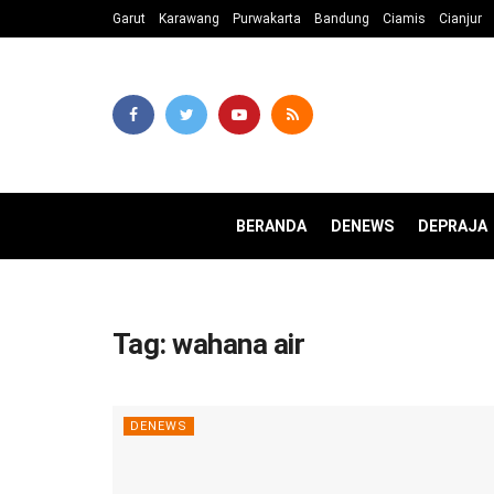
Garut
Karawang
Purwakarta
Bandung
Ciamis
Cianjur
BERANDA
DENEWS
DEPRAJA
Tag:
wahana air
DENEWS