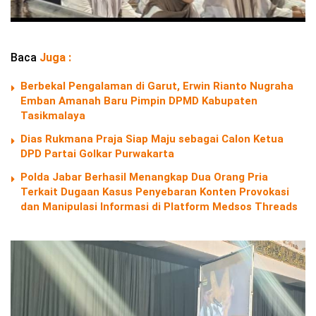
Baca
Juga :
Berbekal Pengalaman di Garut, Erwin Rianto Nugraha
Emban Amanah Baru Pimpin DPMD Kabupaten
Tasikmalaya
Dias Rukmana Praja Siap Maju sebagai Calon Ketua
DPD Partai Golkar Purwakarta
Polda Jabar Berhasil Menangkap Dua Orang Pria
Terkait Dugaan Kasus Penyebaran Konten Provokasi
dan Manipulasi Informasi di Platform Medsos Threads