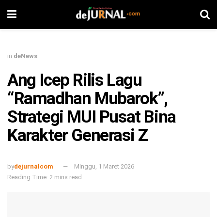
in
deNews
Ang Icep Rilis Lagu
“Ramadhan Mubarok”,
Strategi MUI Pusat Bina
Karakter Generasi Z
by
dejurnalcom
Minggu, 1 Maret 2026
Reading Time: 2 mins read