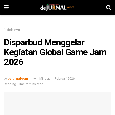
in
deNews
Disparbud Menggelar
Kegiatan Global Game Jam
2026
by
dejurnalcom
Minggu, 1 Februari 2026
Reading Time: 2 mins read