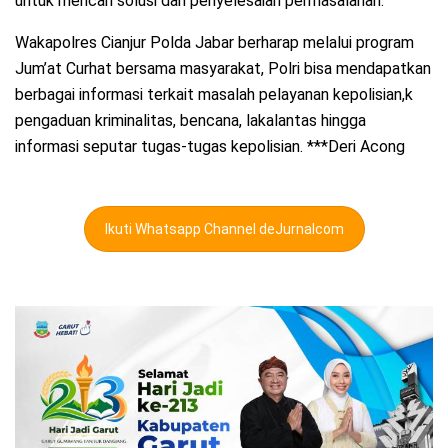
untuk mencari solusi dan penyelesaian permasalahan.
Wakapolres Cianjur Polda Jabar berharap melalui program
Jum’at Curhat bersama masyarakat, Polri bisa mendapatkan
berbagai informasi terkait masalah pelayanan kepolisian,k
pengaduan kriminalitas, bencana, lakalantas hingga
informasi seputar tugas-tugas kepolisian. ***Deri Acong
Ikuti Whatsapp Channel deJurnalcom