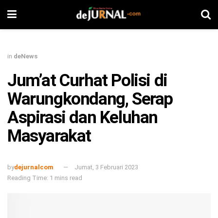
in
deNews
Jum’at Curhat Polisi di
Warungkondang, Serap
Aspirasi dan Keluhan
Masyarakat
by
dejurnalcom
Jumat, 3 Februari 2023
Reading Time: 1 mins read