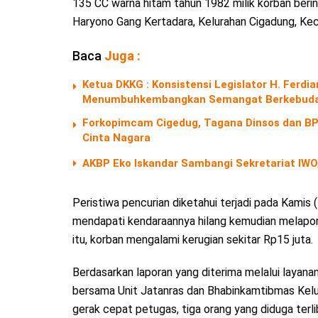
135 CC warna hitam tahun 1982 milik korban berini
Haryono Gang Kertadara, Kelurahan Cigadung, K
Baca
Juga :
Ketua DKKG : Konsistensi Legislator H. Fer
Menumbuhkembangkan Semangat Berkebuda
Forkopimcam Cigedug, Tagana Dinsos dan BPB
Cinta Nagara
AKBP Eko Iskandar Sambangi Sekretariat IWO,
Peristiwa pencurian diketahui terjadi pada Kamis
mendapati kendaraannya hilang kemudian melapork
itu, korban mengalami kerugian sekitar Rp15 juta.
Berdasarkan laporan yang diterima melalui layana
bersama Unit Jatanras dan Bhabinkamtibmas Kelu
gerak cepat petugas, tiga orang yang diduga terl