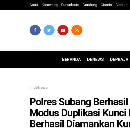
Garut
Karawang
Purwakarta
Bandung
Ciamis
Cianjur
BERANDA
DENEWS
DEPRAJA
in
deNews
Polres Subang Berhasi
Modus Duplikasi Kunci 
Berhasil Diamankan Ku