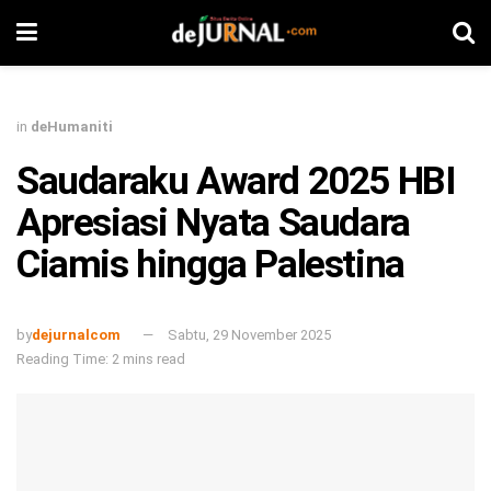
in
deHumaniti
Saudaraku Award 2025 HBI
Apresiasi Nyata Saudara
Ciamis hingga Palestina
by
dejurnalcom
Sabtu, 29 November 2025
Reading Time: 2 mins read