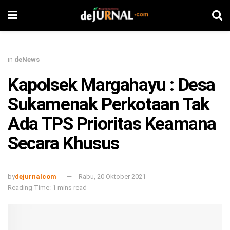
in
deNews
Kapolsek Margahayu : Desa
Sukamenak Perkotaan Tak
Ada TPS Prioritas Keamana
Secara Khusus
by
dejurnalcom
Rabu, 20 Oktober 2021
Reading Time: 1 mins read