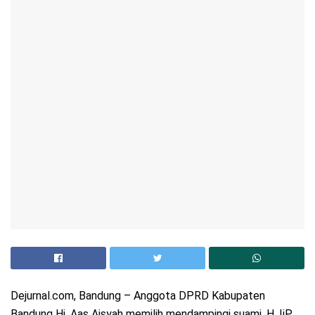
Dejurnal.com, Bandung – Anggota DPRD Kabupaten
Bandung Hj. Aas Aisyah memilih mendampingi suami, H. IiP