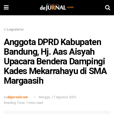
in
Legislator
Anggota DPRD Kabupaten
Bandung, Hj. Aas Aisyah
Upacara Bendera Dampingi
Kades Mekarrahayu di SMA
Margaasih
by
dejurnalcom
Minggu, 17 Agustus 2025
Reading Time: 1 mins read