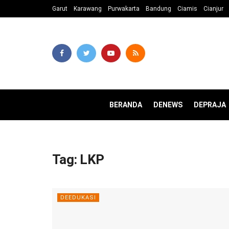
Garut
Karawang
Purwakarta
Bandung
Ciamis
Cianjur
BERANDA
DENEWS
DEPRAJA
Tag:
LKP
DEEDUKASI