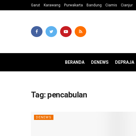
Garut
Karawang
Purwakarta
Bandung
Ciamis
Cianjur
BERANDA
DENEWS
DEPRAJA
Tag:
pencabulan
DENEWS