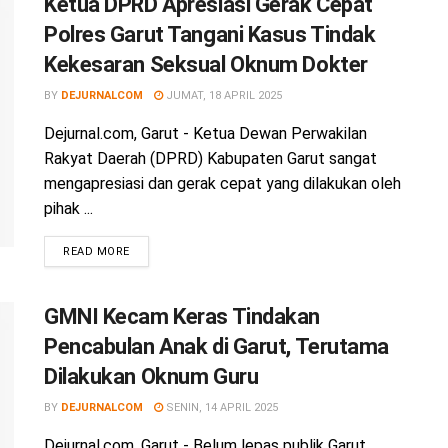
Ketua DPRD Apresiasi Gerak Cepat
Polres Garut Tangani Kasus Tindak
Kekesaran Seksual Oknum Dokter
BY
DEJURNALCOM
JUMAT, 18 APRIL 2025
Dejurnal.com, Garut - Ketua Dewan Perwakilan
Rakyat Daerah (DPRD) Kabupaten Garut sangat
mengapresiasi dan gerak cepat yang dilakukan oleh
pihak ...
READ MORE
GMNI Kecam Keras Tindakan
Pencabulan Anak di Garut, Terutama
Dilakukan Oknum Guru
BY
DEJURNALCOM
SENIN, 14 APRIL 2025
Dejurnal.com, Garut - Belum lepas publik Garut