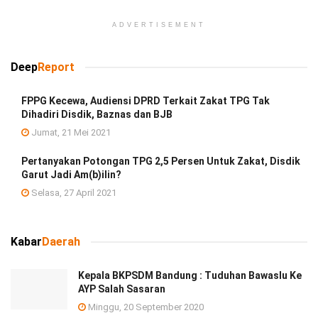
ADVERTISEMENT
Deep
Report
FPPG Kecewa, Audiensi DPRD Terkait Zakat TPG Tak
Dihadiri Disdik, Baznas dan BJB
Jumat, 21 Mei 2021
Pertanyakan Potongan TPG 2,5 Persen Untuk Zakat, Disdik
Garut Jadi Am(b)ilin?
Selasa, 27 April 2021
Kabar
Daerah
Kepala BKPSDM Bandung : Tuduhan Bawaslu Ke
AYP Salah Sasaran
Minggu, 20 September 2020