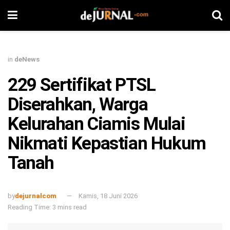
in
deNews
229 Sertifikat PTSL
Diserahkan, Warga
Kelurahan Ciamis Mulai
Nikmati Kepastian Hukum
Tanah
by
dejurnalcom
Kamis, 18 Juni 2026
Reading Time: 3 mins read