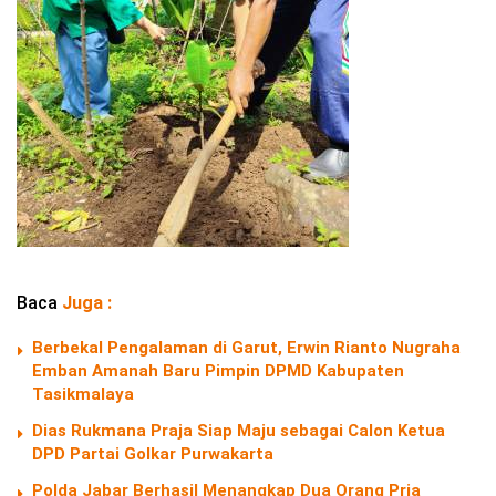
Baca
Juga :
Berbekal Pengalaman di Garut, Erwin Rianto Nugraha
Emban Amanah Baru Pimpin DPMD Kabupaten
Tasikmalaya
Dias Rukmana Praja Siap Maju sebagai Calon Ketua
DPD Partai Golkar Purwakarta
Polda Jabar Berhasil Menangkap Dua Orang Pria