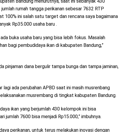
upaten Bandung menurutnya, saat ini sebanyak 430
 jumlah rumah tangga perikanan sebesar 7632 RTP
t 100% ini salah satu target dan rencana saya bagaimana
anyak Rp35.000 usaha baru .
 ada buka usaha baru yang bisa lebih fokus. Masalah
an bagi pembudidaya ikan di kabupaten Bandung,”
da pinjaman dana bergulir tampa bunga dan tampa jaminan,
r lagi ada perubahan APBD saat ini masih musrenbang
melaksanakan musrembang di tingkat kabupaten Bandung.
daya ikan yang berjumlah 430 kelompok ini bisa
ri jumlah 7600 bisa menjadi Rp15.000,” imbuhnya.
aya perikanan, untuk terus melakukan inovasi dengan