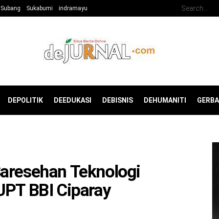
Subang
Sukabumi
indramayu
DEPOLITIK
DEEDUKASI
DEBISNIS
DEHUMANITI
GERB
Saresehan Teknologi
UPT BBI Ciparay