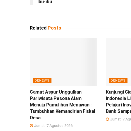
Ibu-ibu
Related
Posts
DENEWS
DENEWS
Camat Aspur Unggulkan
Kunjungi Ci
Pariwisata Pesona Alam
Indonesia L
Menuju Pamulihan Menawan :
Pelajari In
Tumbuhkan Kemandirian Fiskal
Bank Samp
Desa
Jumat, 7 Ag
Jumat, 7 Agustus 2026