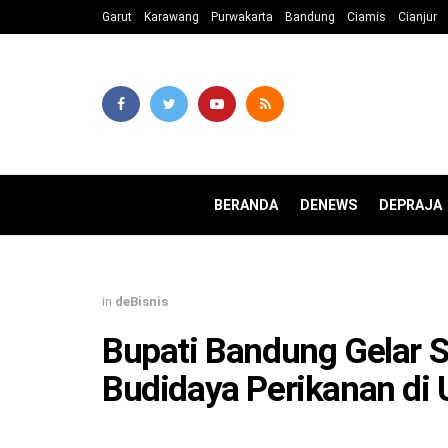
Garut
Karawang
Purwakarta
Bandung
Ciamis
Cianjur
BERANDA
DENEWS
DEPRAJA
in
deBisnis
Bupati Bandung Gelar 
Budidaya Perikanan di 