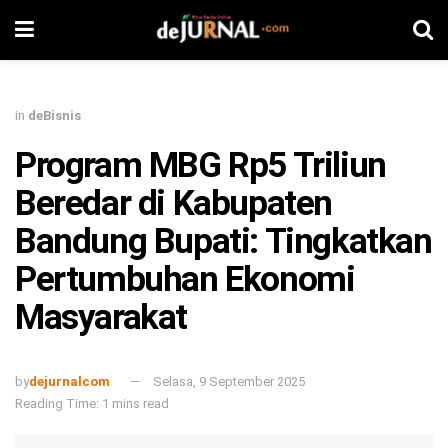
in
deBisnis
Program MBG Rp5 Triliun
Beredar di Kabupaten
Bandung Bupati: Tingkatkan
Pertumbuhan Ekonomi
Masyarakat
by
dejurnalcom
Selasa, 9 September 2025
Reading Time: 1 mins read