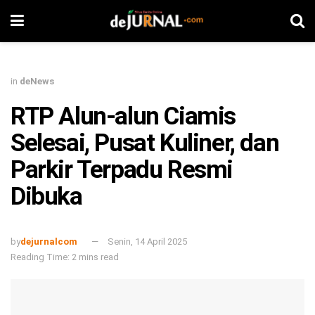
in
deNews
RTP Alun-alun Ciamis
Selesai, Pusat Kuliner, dan
Parkir Terpadu Resmi
Dibuka
by
dejurnalcom
Senin, 14 April 2025
Reading Time: 2 mins read