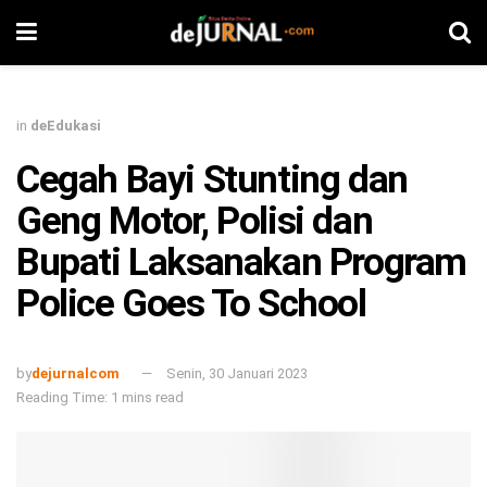
in
deEdukasi
Cegah Bayi Stunting dan
Geng Motor, Polisi dan
Bupati Laksanakan Program
Police Goes To School
by
dejurnalcom
Senin, 30 Januari 2023
Reading Time: 1 mins read