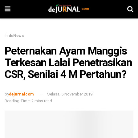
in
deNews
Peternakan Ayam Manggis
Terkesan Lalai Penetrasikan
CSR, Senilai 4 M Pertahun?
by
dejurnalcom
Selasa, 5 November 2019
Reading Time: 2 mins read