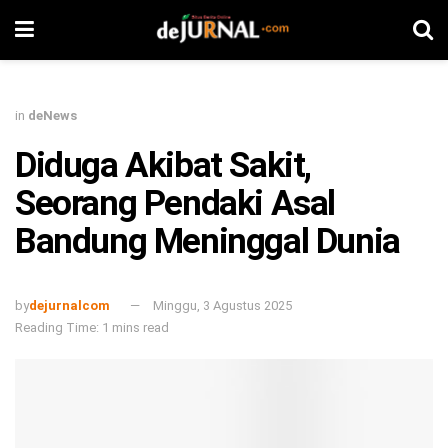
in
deNews
Diduga Akibat Sakit,
Seorang Pendaki Asal
Bandung Meninggal Dunia
by
dejurnalcom
Minggu, 3 Agustus 2025
Reading Time: 1 mins read