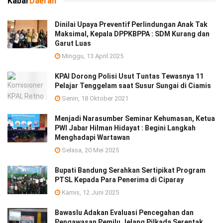
Kabar
Daerah
Dinilai Upaya Preventif Perlindungan Anak Tak
Maksimal, Kepala DPPKBPPA : SDM Kurang dan
Garut Luas
Minggu, 13 April 2025
KPAI Dorong Polisi Usut Tuntas Tewasnya 11
Pelajar Tenggelam saat Susur Sungai di Ciamis
Senin, 18 Oktober 2021
Menjadi Narasumber Seminar Kehumasan, Ketua
PWI Jabar Hilman Hidayat : Begini Langkah
Menghadapi Wartawan
Selasa, 20 Mei 2025
Bupati Bandung Serahkan Sertipikat Program
PTSL Kepada Para Penerima di Ciparay
Kamis, 12 Juni 2025
Bawaslu Adakan Evaluasi Pencegahan dan
Pengawasan Pemilu Jelang Pilkada Serentak