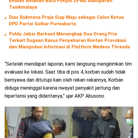
Emban Amanah Baru Pimpin DPMD Kabupaten
Tasikmalaya
Dias Rukmana Praja Siap Maju sebagai Calon Ketua
DPD Partai Golkar Purwakarta
Polda Jabar Berhasil Menangkap Dua Orang Pria
Terkait Dugaan Kasus Penyebaran Konten Provokasi
dan Manipulasi Informasi di Platform Medsos Threads
“Setelah mendapat laporan, kami langsung mengirimkan tim
evakuasi ke lokasi. Saat tiba di pos 4, korban sudah tidak
bernyawa dan ditutupi kain oleh rekan-rekannya, Korban
diduga meninggal karena riwayat penyakit jantung dan
hipertensi yang dideritanya,” ujar AKP Abusono.