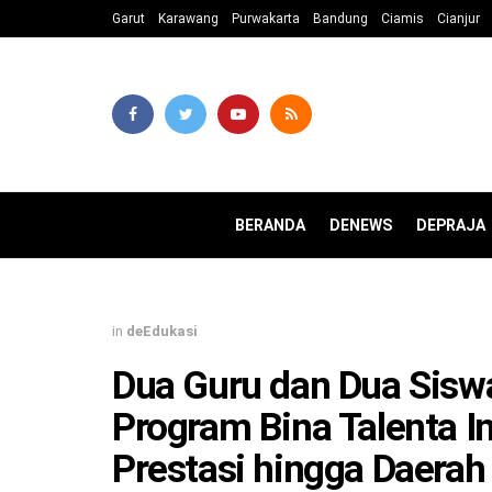
Garut
Karawang
Purwakarta
Bandung
Ciamis
Cianjur
BERANDA
DENEWS
DEPRAJA
in
deEdukasi
Dua Guru dan Dua Sisw
Program Bina Talenta I
Prestasi hingga Daerah