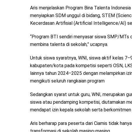
Aris menjelaskan Program Bina Talenta Indonesia
menyiapkan SDM unggul di bidang, STEM (Science,
Kecerdasan Artifisial (Artificial Intelligence/AI) 
“Program BTI sendiri menyasar siswa SMP/MTs d
membina talenta di sekolah,” ucapnya.
Untuk siswa syaratnya, WNI, siswa aktif kelas 7–9
kabupaten/kota pada kompetisi seperti OSN, LKS,
lainnya tahun 2024–2025 dengan melampirkan izin
mengikuti seluruh rangkaian program
Sedangkan syarat untuk guru, WNI, merupakan
siswa atau pendamping kompetisi, diutamakan me
mendapat izin kepala sekolah serta berkomitmen 
Aris berharap para peserta dari Ciamis tidak hany
transformasi di sekolah masing-masing.