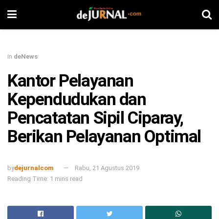
in
deNews
Kantor Pelayanan
Kependudukan dan
Pencatatan Sipil Ciparay,
Berikan Pelayanan Optimal
by
dejurnalcom
Rabu, 21 Agustus 2019
Reading Time: 1 mins read