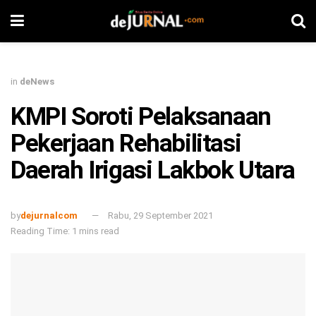
in
deNews
KMPI Soroti Pelaksanaan
Pekerjaan Rehabilitasi
Daerah Irigasi Lakbok Utara
by
dejurnalcom
Rabu, 29 September 2021
Reading Time: 1 mins read