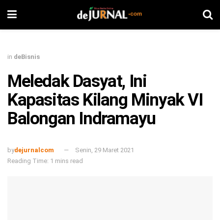
in
deBisnis
Meledak Dasyat, Ini
Kapasitas Kilang Minyak VI
Balongan Indramayu
by
dejurnalcom
Senin, 29 Maret 2021
Reading Time: 1 mins read