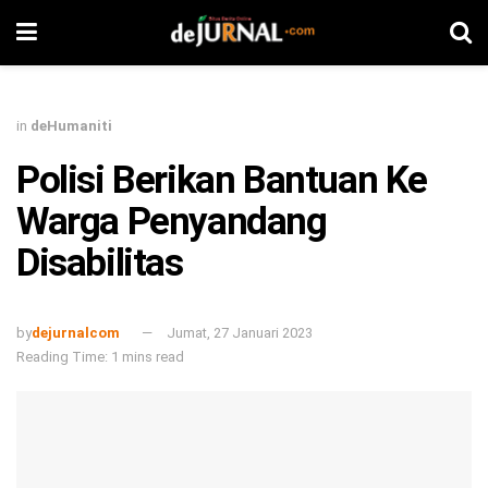
in
deHumaniti
Polisi Berikan Bantuan Ke
Warga Penyandang
Disabilitas
by
dejurnalcom
Jumat, 27 Januari 2023
Reading Time: 1 mins read