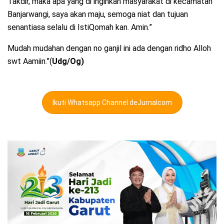
Takdir, maka apa yang di inginkan masyarakat di kecamatan
Banjarwangi, saya akan maju, semoga niat dan tujuan
senantiasa selalu di IstiQomah kan. Amin.”
Mudah mudahan dengan no ganjil ini ada dengan ridho Alloh
swt Aamiin.”(
Udg/Og)
Ikuti Whatsapp Channel deJurnalcom