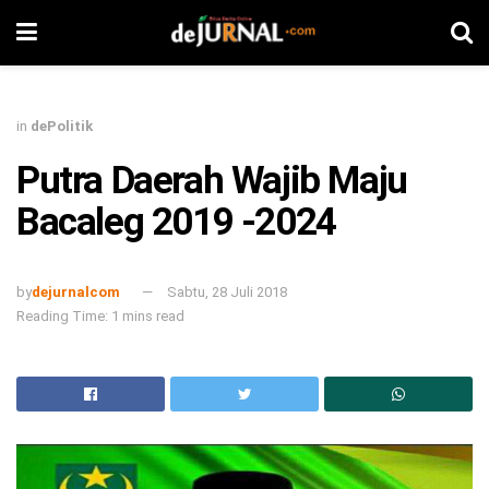
in
dePolitik
Putra Daerah Wajib Maju
Bacaleg 2019 -2024
by
dejurnalcom
Sabtu, 28 Juli 2018
Reading Time: 1 mins read