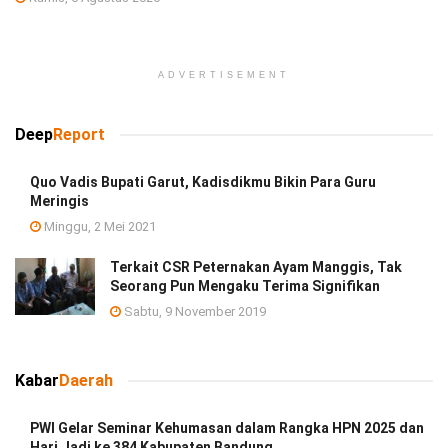
ADVERTISEMENT
Deep
Report
Quo Vadis Bupati Garut, Kadisdikmu Bikin Para Guru
Meringis
Minggu, 2 Mei 2021
Terkait CSR Peternakan Ayam Manggis, Tak
Seorang Pun Mengaku Terima Signifikan
Sabtu, 9 November 2019
Kabar
Daerah
PWI Gelar Seminar Kehumasan dalam Rangka HPN 2025 dan
Hari Jadi ke 384 Kabupaten Bandung