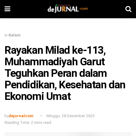
in
Kalam
Rayakan Milad ke-113,
Muhammadiyah Garut
Teguhkan Peran dalam
Pendidikan, Kesehatan dan
Ekonomi Umat
by
dejurnalcom
Minggu, 28 Desember 2025
Reading Time: 2 mins read