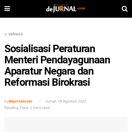
in
deNews
Sosialisasi Peraturan
Menteri Pendayagunaan
Aparatur Negara dan
Reformasi Birokrasi
by
dejurnalcom
Jumat, 18 Agustus 2023
Reading Time: 2 mins read