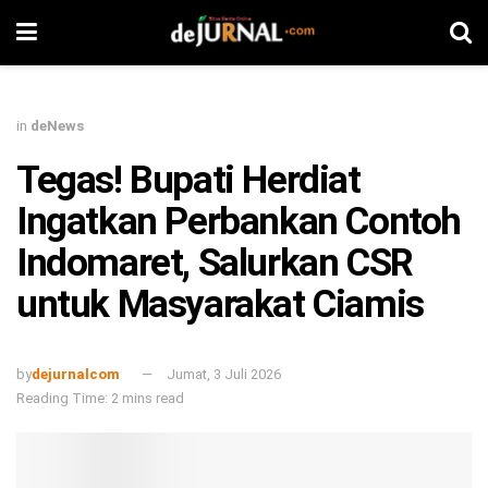
in
deNews
Tegas! Bupati Herdiat
Ingatkan Perbankan Contoh
Indomaret, Salurkan CSR
untuk Masyarakat Ciamis
by
dejurnalcom
Jumat, 3 Juli 2026
Reading Time: 2 mins read