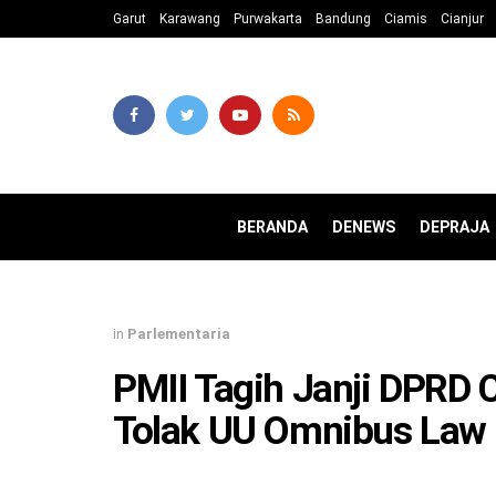
Garut
Karawang
Purwakarta
Bandung
Ciamis
Cianjur
BERANDA
DENEWS
DEPRAJA
in
Parlementaria
PMII Tagih Janji DPRD 
Tolak UU Omnibus Law