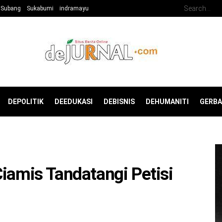
Subang
Sukabumi
indramayu
DEPOLITIK
DEEDUKASI
DEBISNIS
DEHUMANITI
GERB
Ciamis Tandatangi Petisi