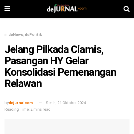
in
deNews
,
dePolitik
Jelang Pilkada Ciamis,
Pasangan HY Gelar
Konsolidasi Pemenangan
Relawan
by
dejurnalcom
Senin, 21 Oktober 2024
Reading Time: 2 mins read