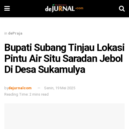
in
dePraja
Bupati Subang Tinjau Lokasi
Pintu Air Situ Saradan Jebol
Di Desa Sukamulya
by
dejurnalcom
Senin, 19 Mei 2025
Reading Time: 2 mins read