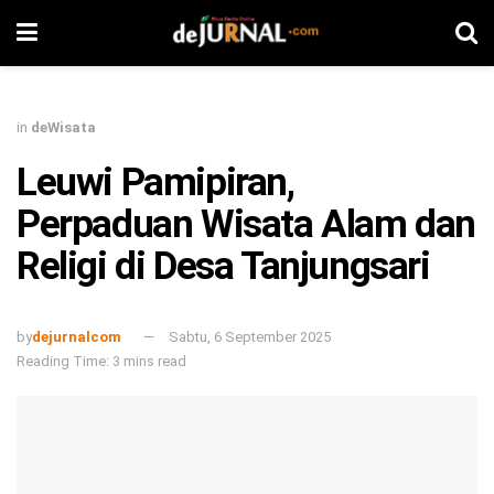
in
deWisata
Leuwi Pamipiran,
Perpaduan Wisata Alam dan
Religi di Desa Tanjungsari
by
dejurnalcom
Sabtu, 6 September 2025
Reading Time: 3 mins read