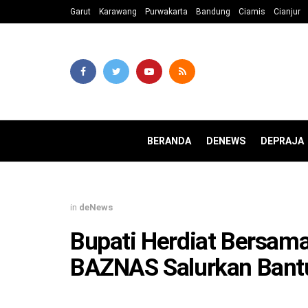
Garut
Karawang
Purwakarta
Bandung
Ciamis
Cianjur
BERANDA
DENEWS
DEPRAJA
in
deNews
Bupati Herdiat Bersam
BAZNAS Salurkan Bant