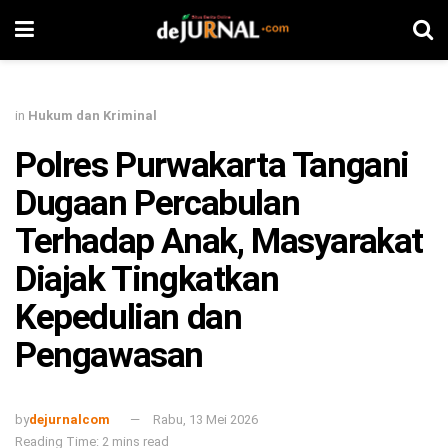
in
Hukum dan Kriminal
Polres Purwakarta Tangani
Dugaan Percabulan
Terhadap Anak, Masyarakat
Diajak Tingkatkan
Kepedulian dan
Pengawasan
by
dejurnalcom
Rabu, 13 Mei 2026
Reading Time: 2 mins read