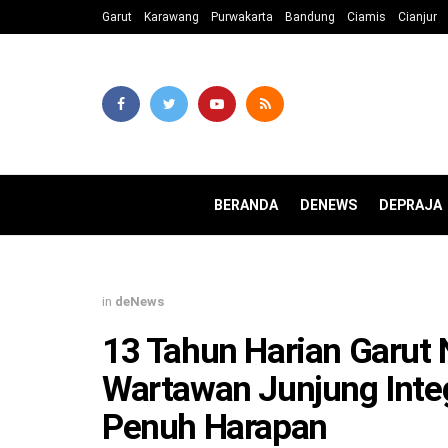
Garut
Karawang
Purwakarta
Bandung
Ciamis
Cianjur
BERANDA
DENEWS
DEPRAJA
in
deNews
13 Tahun Harian Garut
Wartawan Junjung Integ
Penuh Harapan