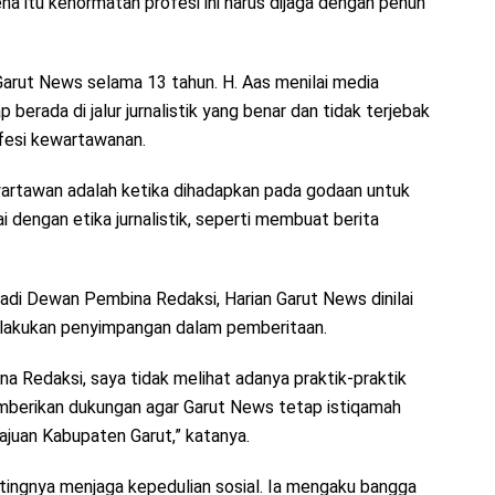
na itu kehormatan profesi ini harus dijaga dengan penuh
Garut News selama 13 tahun. H. Aas menilai media
erada di jalur jurnalistik yang benar dan tidak terjebak
fesi kewartawanan.
artawan adalah ketika dihadapkan pada godaan untuk
 dengan etika jurnalistik, seperti membuat berita
i Dewan Pembina Redaksi, Harian Garut News dinilai
lakukan penyimpangan dalam pemberitaan.
a Redaksi, saya tidak melihat adanya praktik-praktik
mberikan dukungan agar Garut News tetap istiqamah
juan Kabupaten Garut,” katanya.
tingnya menjaga kepedulian sosial. Ia mengaku bangga