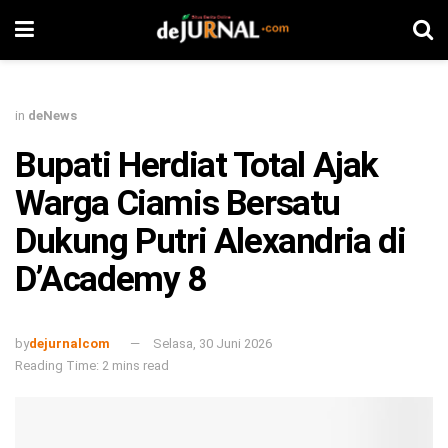
in
deNews
Bupati Herdiat Total Ajak
Warga Ciamis Bersatu
Dukung Putri Alexandria di
D’Academy 8
by
dejurnalcom
Selasa, 30 Juni 2026
Reading Time: 2 mins read