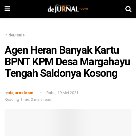
in
deBisnis
Agen Heran Banyak Kartu
BPNT KPM Desa Margahayu
Tengah Saldonya Kosong
by
dejurnalcom
Rabu, 19 Mei 2021
Reading Time: 2 mins read