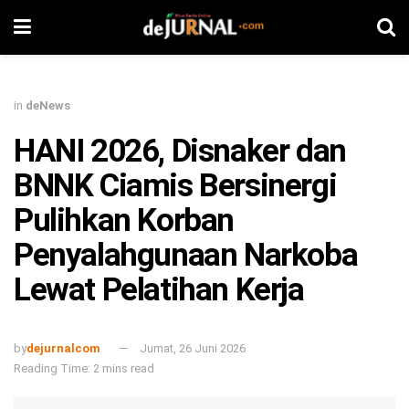
in
deNews
HANI 2026, Disnaker dan
BNNK Ciamis Bersinergi
Pulihkan Korban
Penyalahgunaan Narkoba
Lewat Pelatihan Kerja
by
dejurnalcom
Jumat, 26 Juni 2026
Reading Time: 2 mins read