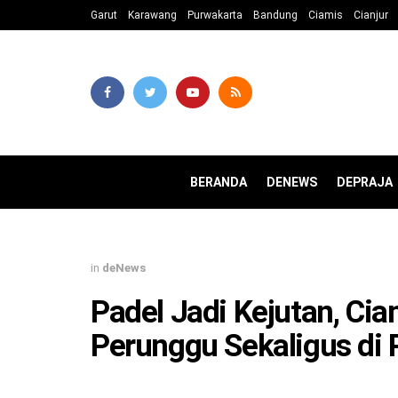
Garut
Karawang
Purwakarta
Bandung
Ciamis
Cianjur
BERANDA
DENEWS
DEPRAJA
in
deNews
Padel Jadi Kejutan, C
Perunggu Sekaligus di