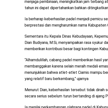
menjaga pembinaan, meningkatkan jam terbang atl
tahun ini dapat dipertahankan bahkan ditingkatka
Ia berharap keberhasilan padel menjadi pemicu se
berprestasi dan mengharumkan nama Kabupaten Ci
Sementara itu Kepala Dinas Kebudayaan, Kepemud
Dian Budiyana, M.Si, menyampaikan rasa syukur d
memberikan kontribusi besar bagi kontingen Kabu
“Alhamdulillah, cabang padel memberikan hasil ya
membanggakan karena selain meraih medali emas, 
menunjukkan bahwa atlet-atlet Ciamis mampu ber
yang relatif baru berkembang,” ujarnya
Menurut Dian, keberhasilan tersebut tidak diraih s
secara serius sebelum turun bertanding di ajang
Ia menilai perkembangan olahraga padel di Kabupa