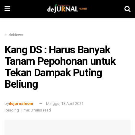
in
deNews
Kang DS : Harus Banyak
Tanam Pepohonan untuk
Tekan Dampak Puting
Beliung
by
dejurnalcom
Minggu, 18 April 2021
Reading Time: 3 mins read