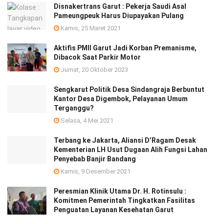
Disnakertrans Garut : Pekerja Saudi Asal
Pameungpeuk Harus Diupayakan Pulang
Kamis, 25 Maret 2021
Aktifis PMII Garut Jadi Korban Premanisme,
Dibacok Saat Parkir Motor
Jumat, 20 Oktober 2023
Sengkarut Politik Desa Sindangraja Berbuntut
Kantor Desa Digembok, Pelayanan Umum
Terganggu?
Selasa, 4 Mei 2021
Terbang ke Jakarta, Aliansi D’Ragam Desak
Kementerian LH Usut Dugaan Alih Fungsi Lahan
Penyebab Banjir Bandang
Kamis, 9 Desember 2021
Peresmian Klinik Utama Dr. H. Rotinsulu :
Komitmen Pemerintah Tingkatkan Fasilitas
Penguatan Layanan Kesehatan Garut