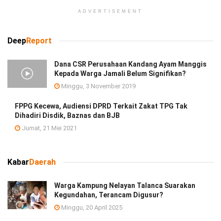
ADVERTISEMENT
Deep
Report
Dana CSR Perusahaan Kandang Ayam Manggis
Kepada Warga Jamali Belum Signifikan?
Minggu, 3 November 2019
FPPG Kecewa, Audiensi DPRD Terkait Zakat TPG Tak
Dihadiri Disdik, Baznas dan BJB
Jumat, 21 Mei 2021
Kabar
Daerah
Warga Kampung Nelayan Talanca Suarakan
Kegundahan, Terancam Digusur?
Minggu, 20 April 2025