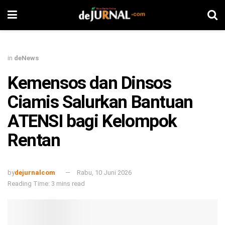
in
deNews
Kemensos dan Dinsos
Ciamis Salurkan Bantuan
ATENSI bagi Kelompok
Rentan
by
dejurnalcom
Rabu, 10 Juni 2026
Reading Time: 3 mins read