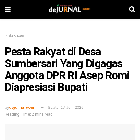
in
deNews
Pesta Rakyat di Desa
Sumbersari Yang Digagas
Anggota DPR RI Asep Romi
Diapresiasi Bupati
by
dejurnalcom
Sabtu, 27 Juni 2026
Reading Time: 2 mins read