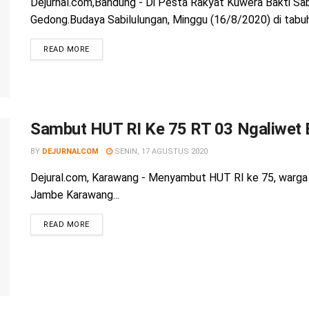
Dejurnal.com,Bandung - Di Pesta Rakyat Kuwera Bakti Sab
Gedong.Budaya Sabilulungan, Minggu (16/8/2020) di tabuh.
READ MORE
Sambut HUT RI Ke 75 RT 03 Ngaliwet
BY
DEJURNALCOM
SENIN, 17 AGUSTUS 2020
Dejural.com, Karawang - Menyambut HUT RI ke 75, warg
Jambe Karawang...
READ MORE