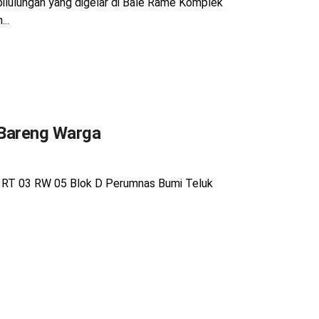
ilulungan yang digelar di Bale Rame Komplek
..
 Bareng Warga
a RT 03 RW 05 Blok D Perumnas Bumi Teluk