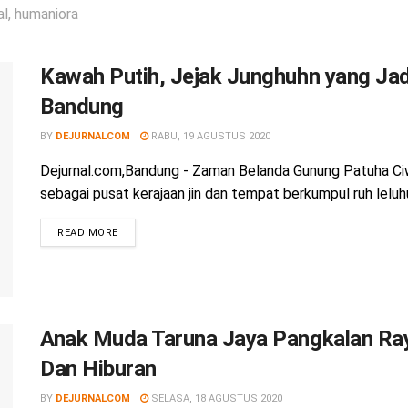
al, humaniora
Kawah Putih, Jejak Junghuhn yang Jad
Bandung
BY
DEJURNALCOM
RABU, 19 AGUSTUS 2020
Dejurnal.com,Bandung - Zaman Belanda Gunung Patuha Ci
sebagai pusat kerajaan jin dan tempat berkumpul ruh leluhur
READ MORE
Anak Muda Taruna Jaya Pangkalan Ra
Dan Hiburan
BY
DEJURNALCOM
SELASA, 18 AGUSTUS 2020