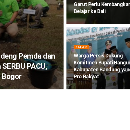
Garut Perlu Kembangkan
Belajar ke Bali
KALAM
andeng Pemda dan
Warga Persis Dukung
Komitmen Bupati Bangu
n SERBU PACU,
Kabupaten Bandung yan
i Bogor
Pro Rakyat