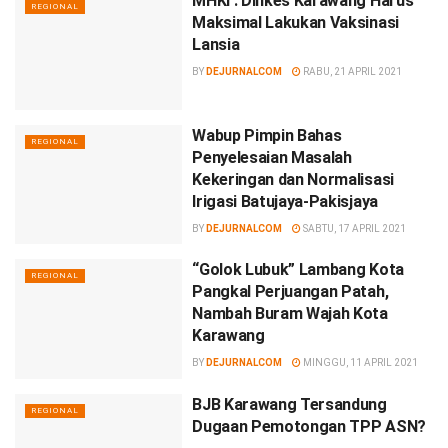
MHKI : Dinkes Karawang Harus
REGIONAL
Maksimal Lakukan Vaksinasi
Lansia
BY
DEJURNALCOM
RABU, 21 APRIL 2021
Wabup Pimpin Bahas
REGIONAL
Penyelesaian Masalah
Kekeringan dan Normalisasi
Irigasi Batujaya-Pakisjaya
BY
DEJURNALCOM
SABTU, 17 APRIL 2021
“Golok Lubuk” Lambang Kota
REGIONAL
Pangkal Perjuangan Patah,
Nambah Buram Wajah Kota
Karawang
BY
DEJURNALCOM
MINGGU, 11 APRIL 2021
BJB Karawang Tersandung
REGIONAL
Dugaan Pemotongan TPP ASN?