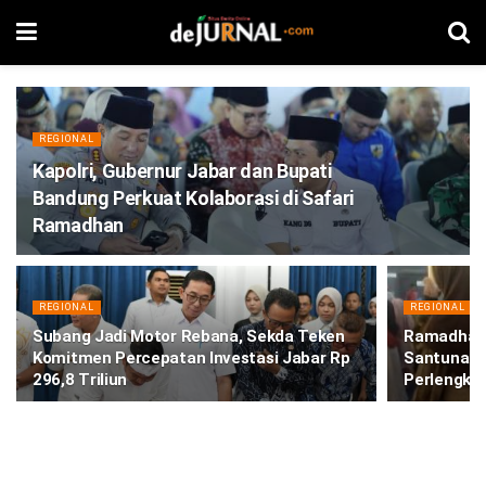
REGIONAL
Kapolri, Gubernur Jabar dan Bupati
Bandung Perkuat Kolaborasi di Safari
Ramadhan
REGIONAL
REGIONAL
Subang Jadi Motor Rebana, Sekda Teken
Ramadhan 1
Komitmen Percepatan Investasi Jabar Rp
Santunan 
296,8 Triliun
Perlengka