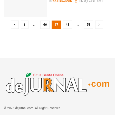
BY
DEJURNALCOM
JUMAT, 9 APRIL 2021
1
…
46
47
48
…
58
© 2025 dejurnal.com. All Right Reserved